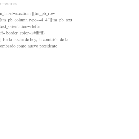
omentarios
in_label=»section»][tm_pb_row
[tm_pb_column type=»4_4″][tm_pb_text
ext_orientation=»left»
f» border_color=»#ffffff»
] En la noche de hoy, la comisión de la
 nombrado como nuevo presidente