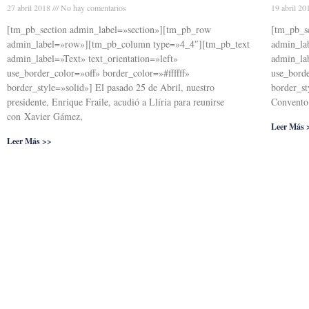
27 abril 2018
No hay comentarios
19 abril 2
[tm_pb_section admin_label=»section»][tm_pb_row
[tm_pb_s
admin_label=»row»][tm_pb_column type=»4_4″][tm_pb_text
admin_la
admin_label=»Text» text_orientation=»left»
admin_lab
use_border_color=»off» border_color=»#ffffff»
use_borde
border_style=»solid»] El pasado 25 de Abril, nuestro
border_st
presidente, Enrique Fraile, acudió a Llíria para reunirse
Convento 
con Xavier Gámez,
Leer Más 
Leer Más >>