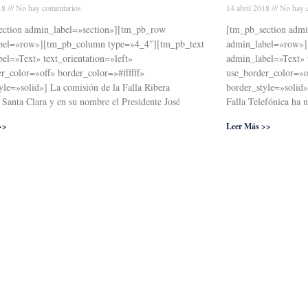
018
No hay comentarios
14 abril 2018
No hay c
ection admin_label=»section»][tm_pb_row
[tm_pb_section adm
bel=»row»][tm_pb_column type=»4_4″][tm_pb_text
admin_label=»row»]
el=»Text» text_orientation=»left»
admin_label=»Text» t
r_color=»off» border_color=»#ffffff»
use_border_color=»of
yle=»solid»] La comisión de la Falla Ribera
border_style=»solid»
Santa Clara y en su nombre el Presidente José
Falla Telefónica ha
>>
Leer Más >>