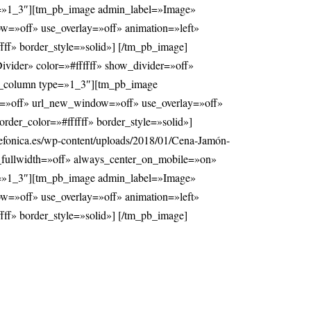
pe=»1_3″][tm_pb_image admin_label=»Image»
ow=»off» use_overlay=»off» animation=»left»
fff» border_style=»solid»] [/tm_pb_image]
ider» color=»#ffffff» show_divider=»off»
pb_column type=»1_3″][tm_pb_image
ox=»off» url_new_window=»off» use_overlay=»off»
rder_color=»#ffffff» border_style=»solid»]
fonica.es/wp-content/uploads/2018/01/Cena-Jamón-
e_fullwidth=»off» always_center_on_mobile=»on»
pe=»1_3″][tm_pb_image admin_label=»Image»
ow=»off» use_overlay=»off» animation=»left»
fff» border_style=»solid»] [/tm_pb_image]