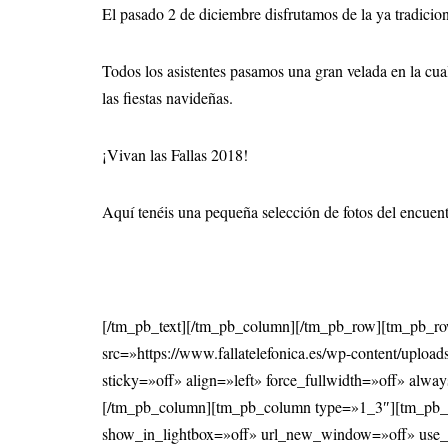
El pasado 2 de diciembre disfrutamos de la ya tradicio
Todos los asistentes pasamos una gran velada en la cual
las fiestas navideñas.
¡Vivan las Fallas 2018!
Aquí tenéis una pequeña selección de fotos del encuent
[/tm_pb_text][/tm_pb_column][/tm_pb_row][tm_pb_
src=»https://www.fallatelefonica.es/wp-content/upl
sticky=»off» align=»left» force_fullwidth=»off» alw
[/tm_pb_column][tm_pb_column type=»1_3″][tm_pb_im
show_in_lightbox=»off» url_new_window=»off» use_ov