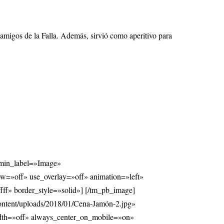
 amigos de la Falla. Además, sirvió como aperitivo para
min_label=»Image»
ow=»off» use_overlay=»off» animation=»left»
fff» border_style=»solid»] [/tm_pb_image]
ntent/uploads/2018/01/Cena-Jamón-2.jpg»
width=»off» always_center_on_mobile=»on»