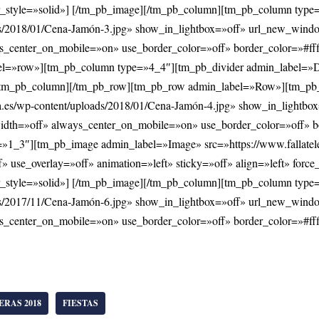
der_style=»solid»] [/tm_pb_image][/tm_pb_column][tm_pb_column ty
oads/2018/01/Cena-Jamón-3.jpg» show_in_lightbox=»off» url_new_wind
ays_center_on_mobile=»on» use_border_color=»off» border_color=»#fff
=»row»][tm_pb_column type=»4_4″][tm_pb_divider admin_label=»Div
er][/tm_pb_column][/tm_pb_row][tm_pb_row admin_label=»Row»][tm_
ca.es/wp-content/uploads/2018/01/Cena-Jamón-4.jpg» show_in_lightb
lwidth=»off» always_center_on_mobile=»on» use_border_color=»off» bo
1_3″][tm_pb_image admin_label=»Image» src=»https://www.fallatele
 use_overlay=»off» animation=»left» sticky=»off» align=»left» forc
der_style=»solid»] [/tm_pb_image][/tm_pb_column][tm_pb_column ty
oads/2017/11/Cena-Jamón-6.jpg» show_in_lightbox=»off» url_new_wind
ays_center_on_mobile=»on» use_border_color=»off» border_color=»#fff
ERAS 2018
FIESTAS