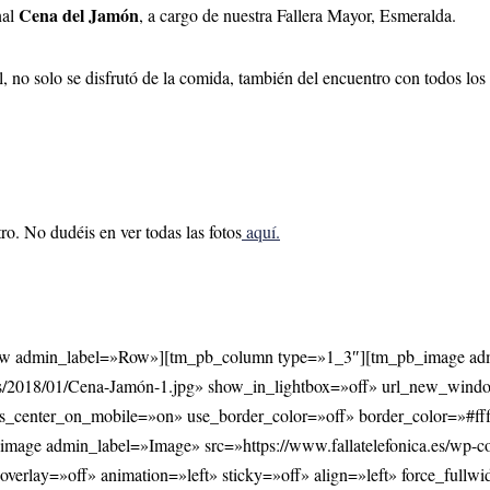
Cena del Jamón
nal
, a cargo de nuestra Fallera Mayor, Esmeralda.
, no solo se disfrutó de la comida, también del encuentro con todos los
ro. No dudéis en ver todas las fotos
aquí.
row admin_label=»Row»][tm_pb_column type=»1_3″][tm_pb_image ad
oads/2018/01/Cena-Jamón-1.jpg» show_in_lightbox=»off» url_new_wind
ays_center_on_mobile=»on» use_border_color=»off» border_color=»#fff
age admin_label=»Image» src=»https://www.fallatelefonica.es/wp-co
erlay=»off» animation=»left» sticky=»off» align=»left» force_full