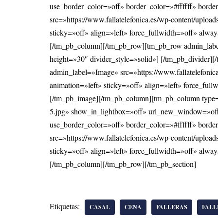
use_border_color=»off» border_color=»#ffffff» bor
src=»https://www.fallatelefonica.es/wp-content/upl
sticky=»off» align=»left» force_fullwidth=»off» alw
[/tm_pb_column][/tm_pb_row][tm_pb_row admin_label
height=»30″ divider_style=»solid»] [/tm_pb_divid
admin_label=»Image» src=»https://www.fallatelefoni
animation=»left» sticky=»off» align=»left» force_ful
[/tm_pb_image][/tm_pb_column][tm_pb_column type=»
5.jpg» show_in_lightbox=»off» url_new_window=»off»
use_border_color=»off» border_color=»#ffffff» bor
src=»https://www.fallatelefonica.es/wp-content/upl
sticky=»off» align=»left» force_fullwidth=»off» alw
[/tm_pb_column][/tm_pb_row][/tm_pb_section]
Etiquetas:
CASAL
CENA
FALLERAS
FALL