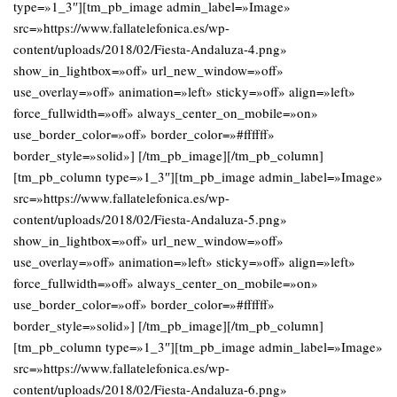
type=»1_3″][tm_pb_image admin_label=»Image»
src=»https://www.fallatelefonica.es/wp-
content/uploads/2018/02/Fiesta-Andaluza-4.png»
show_in_lightbox=»off» url_new_window=»off»
use_overlay=»off» animation=»left» sticky=»off» align=»left»
force_fullwidth=»off» always_center_on_mobile=»on»
use_border_color=»off» border_color=»#ffffff»
border_style=»solid»] [/tm_pb_image][/tm_pb_column]
[tm_pb_column type=»1_3″][tm_pb_image admin_label=»Image»
src=»https://www.fallatelefonica.es/wp-
content/uploads/2018/02/Fiesta-Andaluza-5.png»
show_in_lightbox=»off» url_new_window=»off»
use_overlay=»off» animation=»left» sticky=»off» align=»left»
force_fullwidth=»off» always_center_on_mobile=»on»
use_border_color=»off» border_color=»#ffffff»
border_style=»solid»] [/tm_pb_image][/tm_pb_column]
[tm_pb_column type=»1_3″][tm_pb_image admin_label=»Image»
src=»https://www.fallatelefonica.es/wp-
content/uploads/2018/02/Fiesta-Andaluza-6.png»