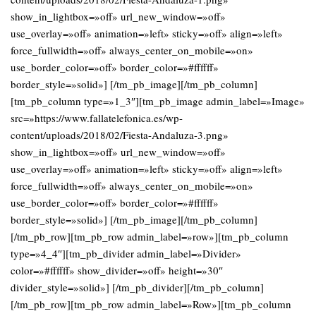
show_in_lightbox=»off» url_new_window=»off»
use_overlay=»off» animation=»left» sticky=»off» align=»left»
force_fullwidth=»off» always_center_on_mobile=»on»
use_border_color=»off» border_color=»#ffffff»
border_style=»solid»] [/tm_pb_image][/tm_pb_column]
[tm_pb_column type=»1_3″][tm_pb_image admin_label=»Image»
src=»https://www.fallatelefonica.es/wp-
content/uploads/2018/02/Fiesta-Andaluza-3.png»
show_in_lightbox=»off» url_new_window=»off»
use_overlay=»off» animation=»left» sticky=»off» align=»left»
force_fullwidth=»off» always_center_on_mobile=»on»
use_border_color=»off» border_color=»#ffffff»
border_style=»solid»] [/tm_pb_image][/tm_pb_column]
[/tm_pb_row][tm_pb_row admin_label=»row»][tm_pb_column
type=»4_4″][tm_pb_divider admin_label=»Divider»
color=»#ffffff» show_divider=»off» height=»30″
divider_style=»solid»] [/tm_pb_divider][/tm_pb_column]
[/tm_pb_row][tm_pb_row admin_label=»Row»][tm_pb_column