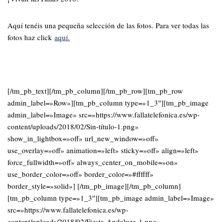
Aquí tenéis una pequeña selección de las fotos. Para ver todas las
fotos haz click
aquí.
[/tm_pb_text][/tm_pb_column][/tm_pb_row][tm_pb_row
admin_label=»Row»][tm_pb_column type=»1_3″][tm_pb_image
admin_label=»Image» src=»https://www.fallatelefonica.es/wp-
content/uploads/2018/02/Sin-título-1.png»
show_in_lightbox=»off» url_new_window=»off»
use_overlay=»off» animation=»left» sticky=»off» align=»left»
force_fullwidth=»off» always_center_on_mobile=»on»
use_border_color=»off» border_color=»#ffffff»
border_style=»solid»] [/tm_pb_image][/tm_pb_column]
[tm_pb_column type=»1_3″][tm_pb_image admin_label=»Image»
src=»https://www.fallatelefonica.es/wp-
content/uploads/2018/02/Fiesta-Andaluza-1.png»