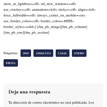
show_in_lightbox=»off» url_new_window=»off»
use_overlay=»off» animation=»left» sticky=»off» align=»left»
force_fullwidth=»off» always_center_on_mobile=»on»
use_border_color=»off» border_color=»#ffffff»
border_style=»solid»] [/tm_pb_image][/tm_pb_column]
[/tm_pb_row][/tm_pb_section]
Etiquetas:
2018
ANDALUZA
CASAL
ENERO
FIESTA
Deja una respuesta
Tu dirección de correo electrónico no será publicada.
Los