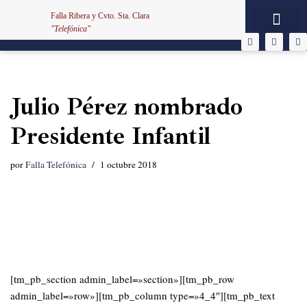
Falla Ribera y Cvto. Sta. Clara
"Telefónica"
Saltar
al
contenido
Julio Pérez nombrado
Presidente Infantil
por
Falla Telefónica
1 octubre 2018
[tm_pb_section admin_label=»section»][tm_pb_row
admin_label=»row»][tm_pb_column type=»4_4″][tm_pb_text