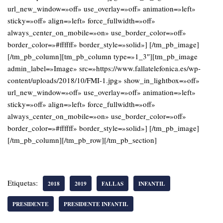
url_new_window=»off» use_overlay=»off» animation=»left»
sticky=»off» align=»left» force_fullwidth=»off»
always_center_on_mobile=»on» use_border_color=»off»
border_color=»#ffffff» border_style=»solid»] [/tm_pb_image]
[/tm_pb_column][tm_pb_column type=»1_3″][tm_pb_image
admin_label=»Image» src=»https://www.fallatelefonica.es/wp-
content/uploads/2018/10/FMI-1.jpg» show_in_lightbox=»off»
url_new_window=»off» use_overlay=»off» animation=»left»
sticky=»off» align=»left» force_fullwidth=»off»
always_center_on_mobile=»on» use_border_color=»off»
border_color=»#ffffff» border_style=»solid»] [/tm_pb_image]
[/tm_pb_column][/tm_pb_row][/tm_pb_section]
Etiquetas:
2018
2019
FALLAS
INFANTIL
PRESIDENTE
PRESIDENTE INFANTIL