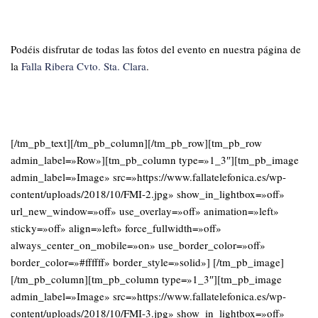
Podéis disfrutar de todas las fotos del evento en nuestra página de
la
Falla Ribera Cvto. Sta. Clara
.
[/tm_pb_text][/tm_pb_column][/tm_pb_row][tm_pb_row
admin_label=»Row»][tm_pb_column type=»1_3″][tm_pb_image
admin_label=»Image» src=»https://www.fallatelefonica.es/wp-
content/uploads/2018/10/FMI-2.jpg» show_in_lightbox=»off»
url_new_window=»off» use_overlay=»off» animation=»left»
sticky=»off» align=»left» force_fullwidth=»off»
always_center_on_mobile=»on» use_border_color=»off»
border_color=»#ffffff» border_style=»solid»] [/tm_pb_image]
[/tm_pb_column][tm_pb_column type=»1_3″][tm_pb_image
admin_label=»Image» src=»https://www.fallatelefonica.es/wp-
content/uploads/2018/10/FMI-3.jpg» show_in_lightbox=»off»